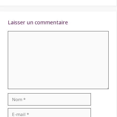
Laisser un commentaire
Commentaire
Nom
E-