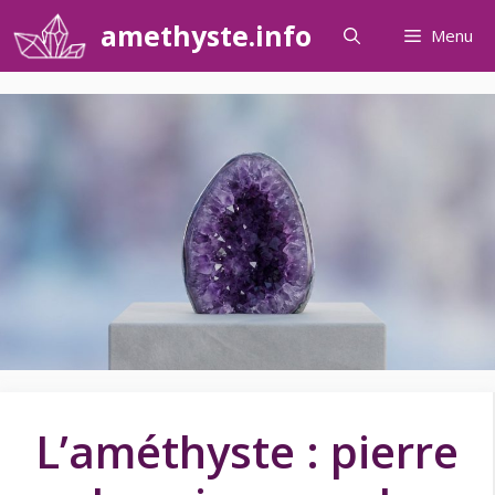
Aller
amethyste.info
Menu
au
contenu
L’améthyste : pierre