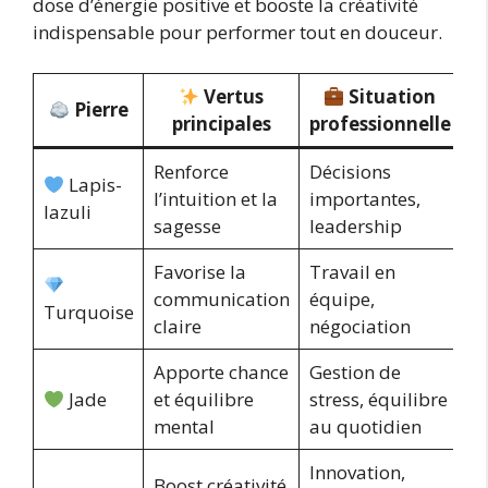
dose d’énergie positive et booste la créativité
indispensable pour performer tout en douceur.
Vertus
Situation
Pierre
principales
professionnelle
Renforce
Décisions
Lapis-
l’intuition et la
importantes,
lazuli
sagesse
leadership
Favorise la
Travail en
communication
équipe,
Turquoise
claire
négociation
Apporte chance
Gestion de
Jade
et équilibre
stress, équilibre
mental
au quotidien
Innovation,
Boost créativité