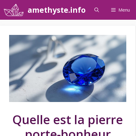
Aller
amethyste.info
Menu
au
contenu
Quelle est la pierre
porte-bonheur