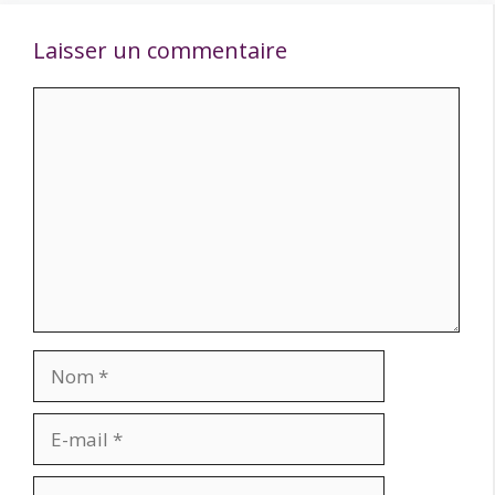
Laisser un commentaire
Commentaire
Nom
E-
mail
Site