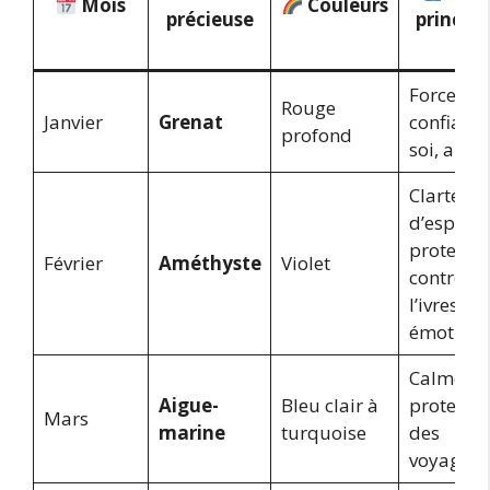
Mois
Couleurs
précieuse
principa
Force,
Rouge
Janvier
Grenat
confiance
profond
soi, amit
Clarté
d’esprit,
protectio
Février
Améthyste
Violet
contre
l’ivresse
émotionn
Calme,
Aigue-
Bleu clair à
protectio
Mars
marine
turquoise
des
voyageur