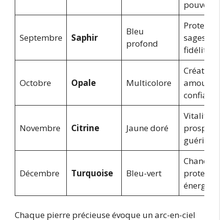
pouvoir
Protectio
Bleu
Septembre
Saphir
sagesse,
profond
fidélité
Créativité
Octobre
Opale
Multicolore
amour,
confianc
Vitalité,
Novembre
Citrine
Jaune doré
prospérit
guérison
Chance,
Décembre
Turquoise
Bleu-vert
protectio
énergie
Chaque pierre précieuse évoque un arc-en-ciel