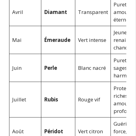
Pureté, fo
Avril
Diamant
Transparent
amour
éternel
Jeunesse,
Mai
Émeraude
Vert intense
renaissan
chance
Pureté,
Juin
Perle
Blanc nacré
sagesse,
harmoni
Protectio
richesse,
Juillet
Rubis
Rouge vif
amour
profond
Guérison
Août
Péridot
Vert citron
force,