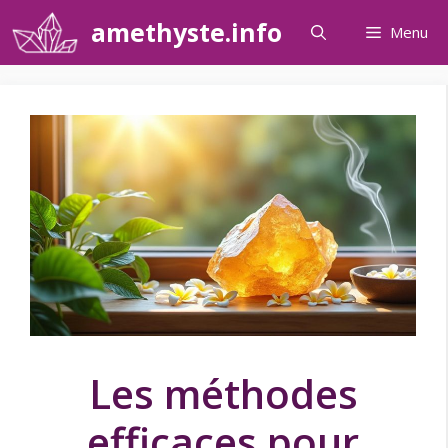
Aller
amethyste.info
Menu
au
contenu
Les méthodes
efficaces pour